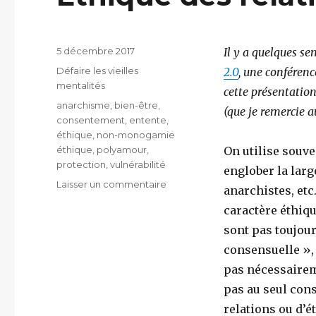
Publié
5 décembre 2017
Il y a quelques se
le
Catégories
Défaire les vieilles
2.0
, une conférence
mentalités
cette présentation,
Étiquettes
anarchisme
,
bien-être
,
(que je remercie 
consentement
,
entente
,
éthique
,
non-monogamie
éthique
,
polyamour
,
On utilise souv
protection
,
vulnérabilité
englober la larg
sur
Laisser un commentaire
anarchistes, etc
Éthique
caractère éthiq
des
relations
sont pas toujou
consensuelle », 
pas nécessairem
pas au seul cons
relations ou d’é