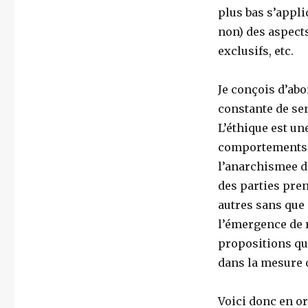
plus bas s’appli
non) des aspect
exclusifs, etc.
Je conçois d’ab
constante de se
L’éthique est un
comportements q
l’anarchismee da
des parties pren
autres sans que c
l’émergence de r
propositions qui
dans la mesure 
Voici donc en or