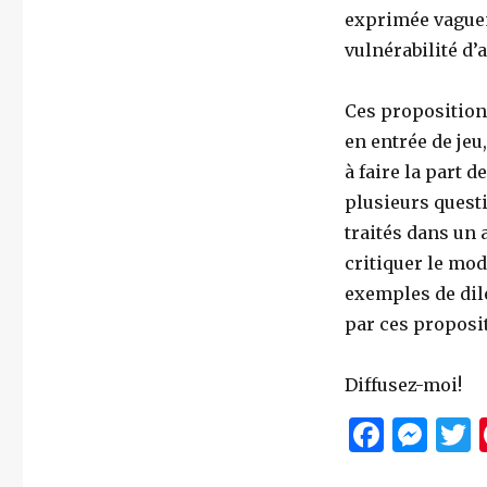
exprimée vagueme
vulnérabilité d’
Ces proposition
en entrée de jeu
à faire la part 
plusieurs questi
traités dans un 
critiquer le mo
exemples de dil
par ces proposi
Diffusez-moi!
F
M
a
es