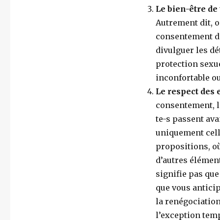
Le bien-être de
Autrement dit, o
consentement de 
divulguer les dé
protection sexu
inconfortable ou
Le respect des 
consentement, la
te-s passent ava
uniquement cell
propositions, où
d’autres élément
signifie pas qu
que vous antici
la renégociation
l’exception temp