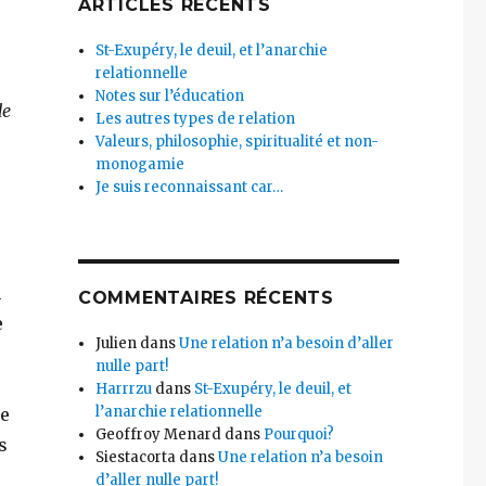
ARTICLES RÉCENTS
St-Exupéry, le deuil, et l’anarchie
relationnelle
Notes sur l’éducation
de
Les autres types de relation
Valeurs, philosophie, spiritualité et non-
monogamie
Je suis reconnaissant car…
n
COMMENTAIRES RÉCENTS
e
Julien
dans
Une relation n’a besoin d’aller
nulle part!
Harrrzu
dans
St-Exupéry, le deuil, et
l’anarchie relationnelle
te
Geoffroy Menard
dans
Pourquoi?
s
Siestacorta
dans
Une relation n’a besoin
d’aller nulle part!