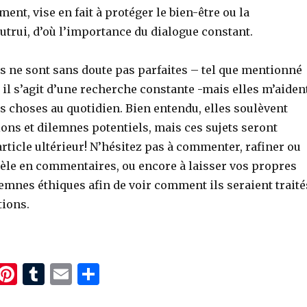
nt, vise en fait à protéger le bien-être ou la
autrui, d’où l’importance du dialogue constant.
s ne sont sans doute pas parfaites – tel que mentionné
, il s’agit d’une recherche constante -mais elles m’aiden
des choses au quotidien. Bien entendu, elles soulèvent
ons et dilemnes potentiels, mais ces sujets seront
article ultérieur! N’hésitez pas à commenter, rafiner ou
dèle en commentaires, ou encore à laisser vos propres
emnes éthiques afin de voir comment ils seraient traité
tions.
T
Pi
T
E
P
w
n
u
m
ar