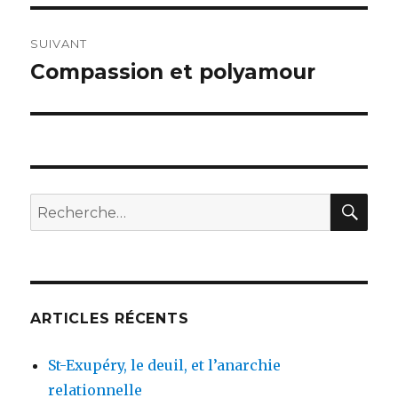
SUIVANT
Compassion et polyamour
Article
suivant :
REC
Recherche
pour
:
ARTICLES RÉCENTS
St-Exupéry, le deuil, et l’anarchie
relationnelle