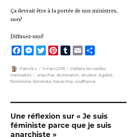
Ça devrait être à la portée de nos ministres,
non?
Diffusez-moi!
F
M
T
Pi
T
E
P
a
es
w
n
u
m
ar
c
se
it
te
m
ai
ta
Auteur
Publié
Catégories
Patrick L
5 mars 2016
Défaire les vieilles
le
Étiquettes
mentalités
anarchie
,
domination
,
douleur
,
égalité
,
e
n
te
re
bl
l
g
féminisme
,
féministe
,
hiérarchie
,
souffrance
b
g
r
st
r
er
o
er
o
Une réflexion sur « Je suis
k
féministe parce que je suis
anarchiste »