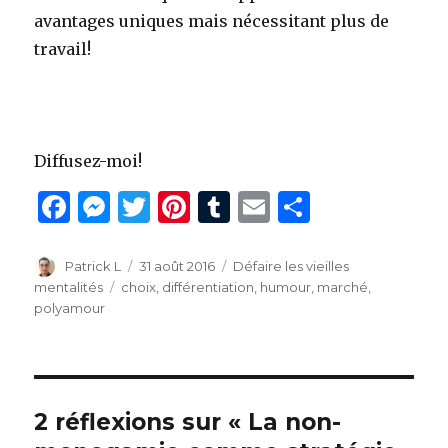
avantages uniques mais nécessitant plus de
travail!
Diffusez-moi!
F
M
T
Pi
T
E
P
a
es
w
n
u
m
ar
c
se
it
te
m
ai
ta
Auteur
Publié
Catégories
Patrick L
31 août 2016
Défaire les vieilles
le
Étiquettes
mentalités
choix
,
différentiation
,
humour
,
marché
,
e
n
te
re
bl
l
g
polyamour
b
g
r
st
r
er
o
er
o
2 réflexions sur « La non-
k