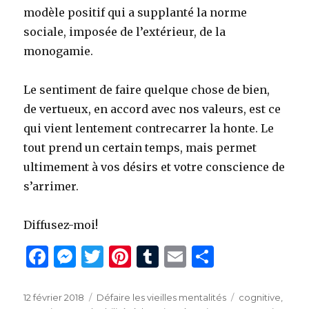
modèle positif qui a supplanté la norme
sociale, imposée de l’extérieur, de la
monogamie.
Le sentiment de faire quelque chose de bien,
de vertueux, en accord avec nos valeurs, est ce
qui vient lentement contrecarrer la honte. Le
tout prend un certain temps, mais permet
ultimement à vos désirs et votre conscience de
s’arrimer.
Diffusez-moi!
F
M
T
Pi
T
E
P
a
es
w
n
u
m
ar
c
se
it
te
m
ai
ta
Publié
Catégories
Étiquettes
12 février 2018
Défaire les vieilles mentalités
cognitive
,