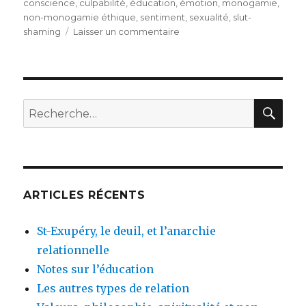
le
conscience
,
culpabilité
,
éducation
,
émotion
,
monogamie
,
e
n
te
re
bl
l
g
non-monogamie éthique
,
sentiment
,
sexualité
,
slut-
b
g
r
st
r
er
sur
shaming
Laisser un commentaire
La
o
er
honte,
o
la
culpabilité,
k
et
REC
Recherche
comment
pour
s’en
:
débarrasser
ARTICLES RÉCENTS
St-Exupéry, le deuil, et l’anarchie
relationnelle
Notes sur l’éducation
Les autres types de relation