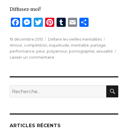
Diffusez-moi!
F
M
T
Pi
T
E
P
a
es
w
n
u
m
ar
c
se
it
te
m
ai
ta
Publié
Catégories
Étiquettes
19 décembre 2015
Défaire les vieilles mentalités
le
Amour
,
compétition
,
inquiétude
,
mentalité
,
partage
,
e
n
te
re
bl
l
g
performance
,
peur
,
polyamour
,
pornographie
,
sexualité
b
g
r
st
r
er
sur
Laisser un commentaire
Anxiété
o
er
de
o
performance
k
REC
Recherche
pour
:
ARTICLES RÉCENTS