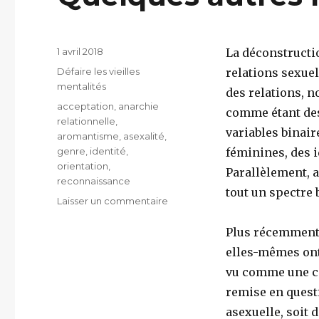
Publié
1 avril 2018
La déconstructi
le
Catégories
Défaire les vieilles
relations sexue
mentalités
des relations, n
Étiquettes
acceptation
,
anarchie
comme étant des
relationnelle
,
variables binair
aromantisme
,
asexalité
,
genre
,
identité
,
féminines, des i
orientation
,
Parallèlement, 
reconnaissance
tout un spectre
sur
Laisser un commentaire
Quelques
autres
Plus récemment,
nuances
elles-mêmes ont 
de
vu comme une co
gris
remise en quest
asexuelle, soit 