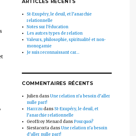
ARTICLES RÉCENTS
St-Exupéry, le deuil, et l’anarchie
relationnelle
Notes sur l’éducation
s
Les autres types de relation
Valeurs, philosophie, spiritualité et non-
monogamie
Je suis reconnaissant car…
et
COMMENTAIRES RÉCENTS
Julien
dans
Une relation n’a besoin d’aller
nulle part!
,
Harrrzu
dans
St-Exupéry, le deuil, et
l’anarchie relationnelle
Geoffroy Menard
dans
Pourquoi?
Siestacorta
dans
Une relation n’a besoin
d’aller nulle part!