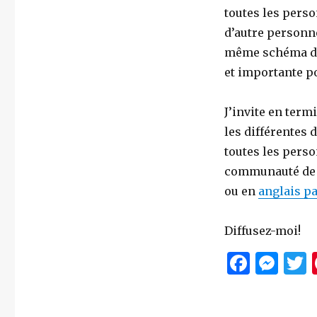
toutes les perso
d’autre personne
même schéma d’at
et importante p
J’invite en ter
les différentes
toutes les perso
communauté de r
ou en
anglais pa
Diffusez-moi!
F
M
a
es
c
se
i