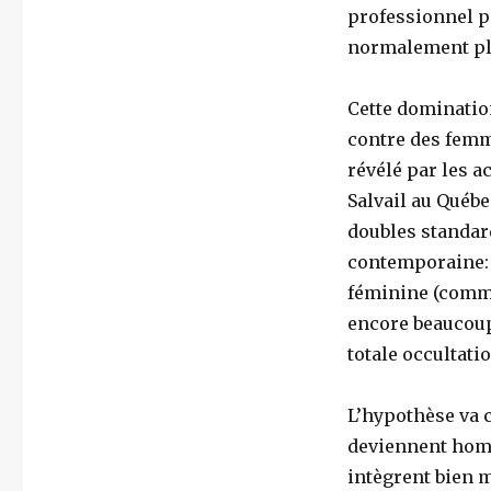
le
professionnel p
« problème »
normalement pl
de
la
bisexualité
Cette dominatio
contre des femm
révélé par les a
Salvail au Québe
doubles standar
contemporaine: l
féminine (comme
encore beaucoup
totale occultati
L’hypothèse va c
deviennent homm
intègrent bien 