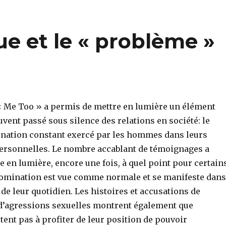
e
re
bl
l
g
st
r
er
ue et le « problème »
Me Too » a permis de mettre en lumière un élément
vent passé sous silence des relations en société: le
nation constant exercé par les hommes dans leurs
personnelles. Le nombre accablant de témoignages a
 en lumière, encore une fois, à quel point pour certain
omination est vue comme normale et se manifeste dans
 de leur quotidien. Les histoires et accusations de
d’agressions sexuelles montrent également que
tent pas à profiter de leur position de pouvoir