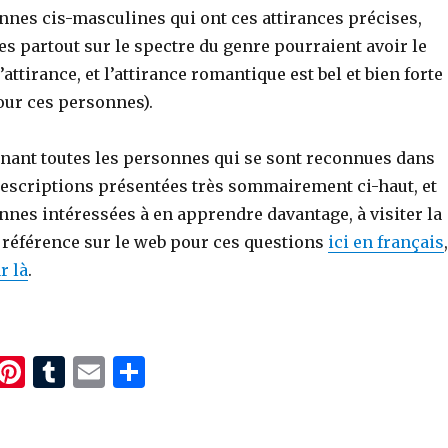
nnes cis-masculines qui ont ces attirances précises,
s partout sur le spectre du genre pourraient avoir le
tirance, et l’attirance romantique est bel et bien forte
our ces personnes).
minant toutes les personnes qui se sont reconnues dans
 descriptions présentées très sommairement ci-haut, et
nnes intéressées à en apprendre davantage, à visiter la
éférence sur le web pour ces questions
ici en français
,
r là
.
T
Pi
T
E
P
w
n
u
m
ar
t
te
m
ai
ta