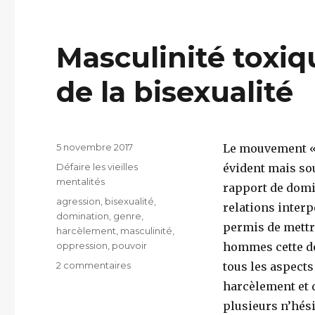
e
n
t
b
g
r
Masculinité toxiq
o
er
o
de la bisexualité
k
Publié
5 novembre 2017
Le mouvement « 
le
Catégories
Défaire les vieilles
évident mais sou
mentalités
rapport de domi
Étiquettes
agression
,
bisexualité
,
relations inter
domination
,
genre
,
permis de mettre
harcèlement
,
masculinité
,
oppression
,
pouvoir
hommes cette d
sur
2 commentaires
tous les aspects
Masculinité
harcèlement et 
toxique
plusieurs n’hési
et